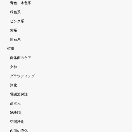
青色・水色系
緑色系
ピンク系
紫系
隕石系
特徴
肉体面のケア
女神
グラウディング
浄化
電磁波保護
高次元
5G対策
空間浄化
内面の浄化