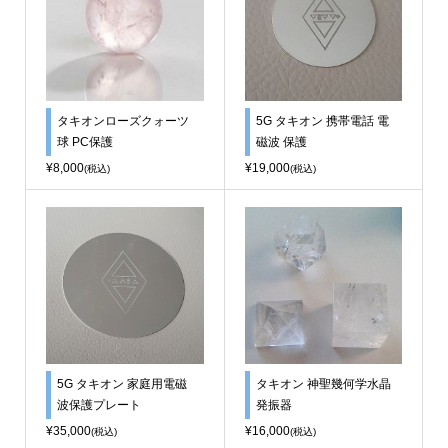
タキオンローズクォーツ
5G タキオン 携帯電話 電
球 PC保護
磁波 保護
¥8,000
¥19,000
(税込)
(税込)
5G タキオン 家庭用電磁
タキオン 神聖幾何学水晶
波保護プレート
発振器
¥35,000
¥16,000
(税込)
(税込)