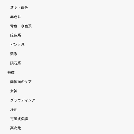
透明・白色
赤色系
青色・水色系
緑色系
ピンク系
紫系
隕石系
特徴
肉体面のケア
女神
グラウディング
浄化
電磁波保護
高次元