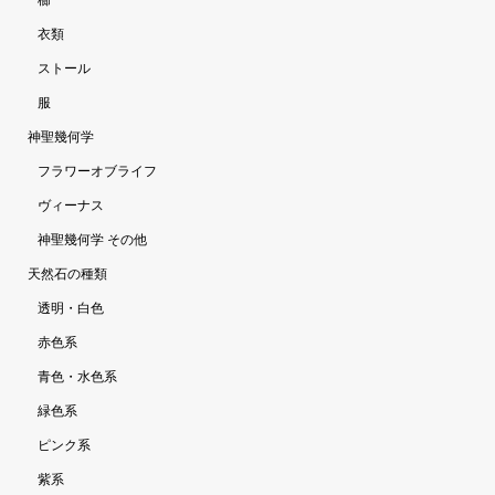
櫛
衣類
ストール
服
神聖幾何学
フラワーオブライフ
ヴィーナス
神聖幾何学 その他
天然石の種類
透明・白色
赤色系
青色・水色系
緑色系
ピンク系
紫系