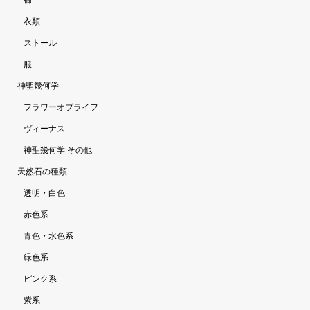
櫛
衣類
ストール
服
神聖幾何学
フラワーオブライフ
ヴィーナス
神聖幾何学 その他
天然石の種類
透明・白色
赤色系
青色・水色系
緑色系
ピンク系
紫系