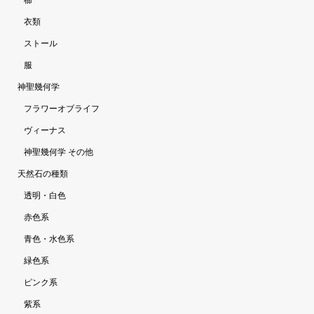
櫛
衣類
ストール
服
神聖幾何学
フラワーオブライフ
ヴィーナス
神聖幾何学 その他
天然石の種類
透明・白色
赤色系
青色・水色系
緑色系
ピンク系
紫系