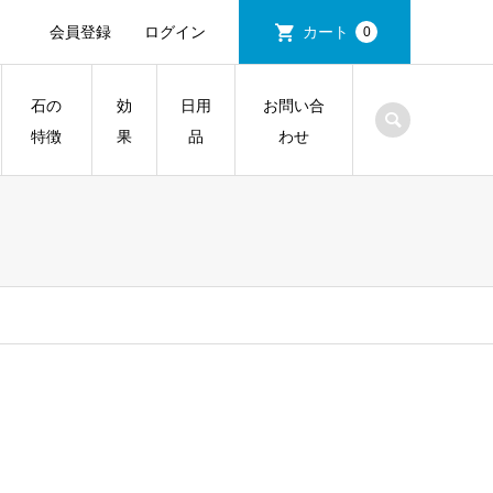
会員登録
ログイン
カート
0
石の
効
日用
お問い合
特徴
果
品
わせ