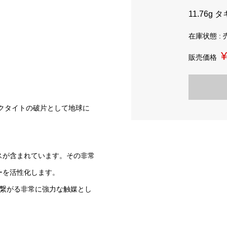
11.76g
在庫状態 :
¥
販売価格
テクタイトの破片として地球に
スが含まれています。その非常
ーを活性化します。
と繋がる非常に強力な触媒とし