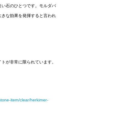
良い石のひとつです。モルダバ
大きな効果を発揮すると言われ
。
イトが非常に限られています。
stone-item/clear/herkimer-