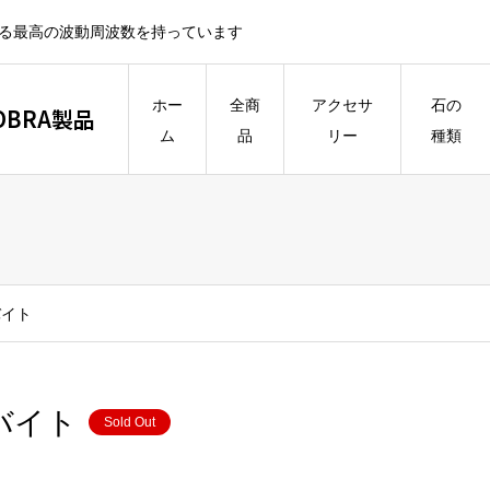
うる最高の波動周波数を持っています
ホー
全商
アクセサ
石の
BRA製品
ム
品
リー
種類
バイト
ダバイト
Sold Out